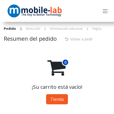
Ir al contenido
Pedido
Dirección
Información adicional
Pagos
Resumen del pedido
Volver a pedir
¡Su carrito está vacío!
Tienda